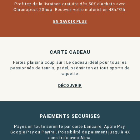
Profitez de la livraison gratuite dès 50€ d'achats avec
Chronopost 2Shop. Recevez votre matériel en 48h/72h.
EN SAVOIR PLUS
CARTE CADEAU
Faites plaisir à coup sûr ! Le cadeau idéal pour tous les
passionnés de tennis, padel, badminton et tout sports de
raquette.
DÉCOUVRIR
PAIEMENTS SÉCURISÉS
Payez en toute sérénité par carte bancaire, Apple Pay,
Google Pay ou PayPal. Possibilité de paiement jusqu'à 4X
sans frais avec Alma.