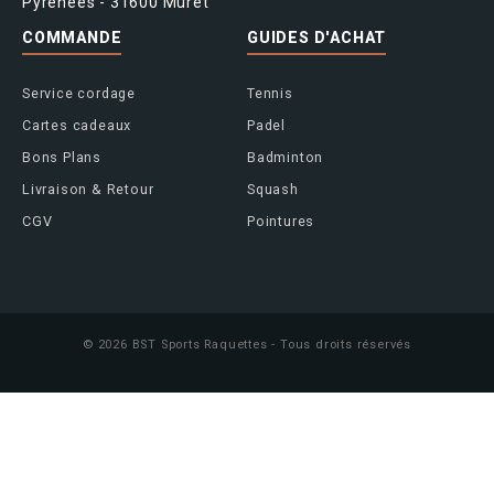
Pyrénées - 31600 Muret
COMMANDE
GUIDES D'ACHAT
Service cordage
Tennis
Cartes cadeaux
Padel
Bons Plans
Badminton
Livraison & Retour
Squash
CGV
Pointures
© 2026 BST Sports Raquettes - Tous droits réservés