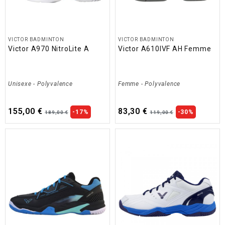
VICTOR BADMINTON
VICTOR BADMINTON
Victor A970 NitroLite A
Victor A610IVF AH Femme
Unisexe
-
Polyvalence
Femme
-
Polyvalence
155,00 €
83,30 €
-17%
-30%
189,00 €
119,00 €