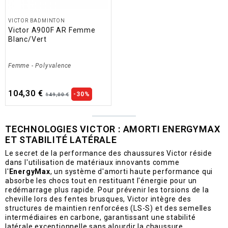
VICTOR BADMINTON
Victor A900F AR Femme
Blanc/Vert
Femme
-
Polyvalence
104,30 €
-30%
149,00 €
TECHNOLOGIES VICTOR : AMORTI ENERGYMAX
ET STABILITÉ LATÉRALE
Le secret de la performance des chaussures Victor réside
dans l'utilisation de matériaux innovants comme
l'
EnergyMax
, un système d'amorti haute performance qui
absorbe les chocs tout en restituant l'énergie pour un
redémarrage plus rapide. Pour prévenir les torsions de la
cheville lors des fentes brusques, Victor intègre des
structures de maintien renforcées (LS-S) et des semelles
intermédiaires en carbone, garantissant une stabilité
latérale exceptionnelle sans alourdir la chaussure.