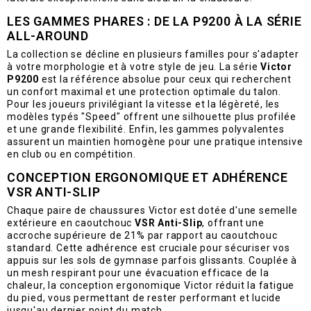
LES GAMMES PHARES : DE LA P9200 À LA SÉRIE
ALL-AROUND
La collection se décline en plusieurs familles pour s'adapter
à votre morphologie et à votre style de jeu. La série
Victor
P9200
est la référence absolue pour ceux qui recherchent
un confort maximal et une protection optimale du talon.
Pour les joueurs privilégiant la vitesse et la légèreté, les
modèles typés "Speed" offrent une silhouette plus profilée
et une grande flexibilité. Enfin, les gammes polyvalentes
assurent un maintien homogène pour une pratique intensive
en club ou en compétition.
CONCEPTION ERGONOMIQUE ET ADHÉRENCE
VSR ANTI-SLIP
Chaque paire de chaussures Victor est dotée d'une semelle
extérieure en caoutchouc
VSR Anti-Slip
, offrant une
accroche supérieure de 21% par rapport au caoutchouc
standard. Cette adhérence est cruciale pour sécuriser vos
appuis sur les sols de gymnase parfois glissants. Couplée à
un mesh respirant pour une évacuation efficace de la
chaleur, la conception ergonomique Victor réduit la fatigue
du pied, vous permettant de rester performant et lucide
jusqu'au dernier point du match.