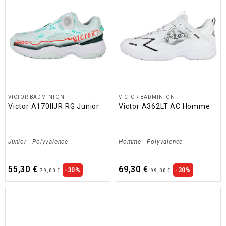
VICTOR BADMINTON
VICTOR BADMINTON
Victor A170IIJR RG Junior
Victor A362LT AC Homme
Junior
-
Polyvalence
Homme
-
Polyvalence
55,30 €
69,30 €
-30%
-30%
79,00 €
99,00 €