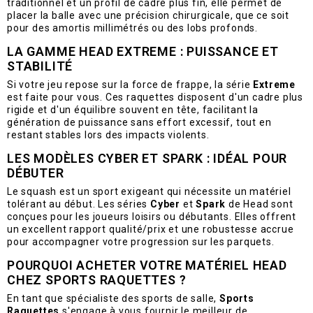
traditionnel et un profil de cadre plus fin, elle permet de
placer la balle avec une précision chirurgicale, que ce soit
pour des amortis millimétrés ou des lobs profonds.
LA GAMME HEAD EXTREME : PUISSANCE ET
STABILITÉ
Si votre jeu repose sur la force de frappe, la série
Extreme
est faite pour vous. Ces raquettes disposent d'un cadre plus
rigide et d'un équilibre souvent en tête, facilitant la
génération de puissance sans effort excessif, tout en
restant stables lors des impacts violents.
LES MODÈLES CYBER ET SPARK : IDÉAL POUR
DÉBUTER
Le squash est un sport exigeant qui nécessite un matériel
tolérant au début. Les séries
Cyber
et
Spark
de Head sont
conçues pour les joueurs loisirs ou débutants. Elles offrent
un excellent rapport qualité/prix et une robustesse accrue
pour accompagner votre progression sur les parquets.
POURQUOI ACHETER VOTRE MATÉRIEL HEAD
CHEZ SPORTS RAQUETTES ?
En tant que spécialiste des sports de salle,
Sports
Raquettes
s'engage à vous fournir le meilleur de