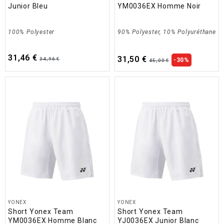
Junior Bleu
YM0036EX Homme Noir
100% Polyester
90% Polyester, 10% Polyuréthane
31,46 €
31,50 €
34,96 €
-30%
45,00 €
YONEX
YONEX
Short Yonex Team
Short Yonex Team
YM0036EX Homme Blanc
YJ0036EX Junior Blanc