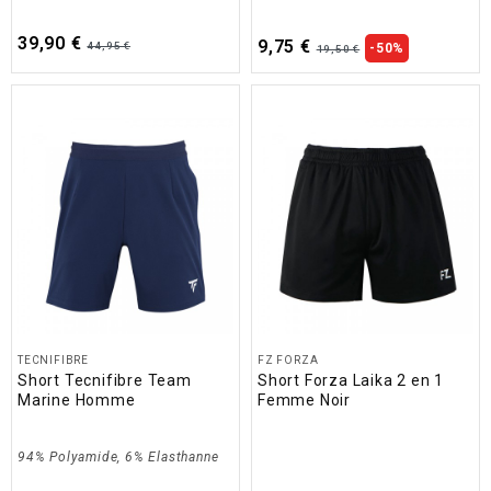
39,90 €
9,75 €
44,95 €
-50%
19,50 €
TECNIFIBRE
FZ FORZA
Short Tecnifibre Team
Short Forza Laika 2 en 1
Marine Homme
Femme Noir
94% Polyamide, 6% Elasthanne