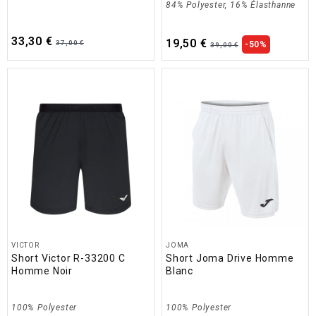
84% Polyester, 16% Élasthanne
33,30 €
19,50 €
37,00 €
-50%
39,00 €
VICTOR
JOMA
Short Victor R-33200 C
Short Joma Drive Homme
Homme Noir
Blanc
100% Polyester
100% Polyester