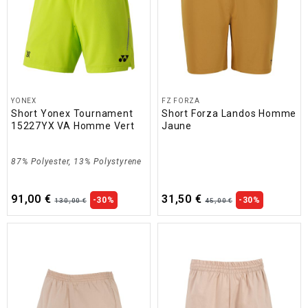
YONEX
FZ FORZA
Short Yonex Tournament
Short Forza Landos Homme
15227YX VA Homme Vert
Jaune
87% Polyester, 13% Polystyrene
91,00 €
31,50 €
-30%
-30%
130,00 €
45,00 €