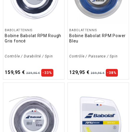
BABOLAT TENNIS
BABOLAT TENNIS
Bobine Babolat RPM Rough
Bobine Babolat RPM Power
Gris foncé
Bleu
Contrôle / Durabilité / Spin
Contrôle / Puissance / Spin
159,95 €
129,95 €
-33%
-38%
239,95 €
209,95 €