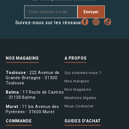
Envoyer
Suivez-nous sur les réseaux
NOS MAGASINS
A PROPOS
Toulouse :
222 Avenue de
Qui sommes-nous ?
Grande-Bretagne - 31300
Nos marques
Toulouse
Nos magasins
Balma :
17 Route de Castres
- 31130 Balma
Mentions légales
Nous Contacter
Muret :
11 bis Avenue des
Pyrénées - 31600 Muret
COMMANDE
GUIDES D'ACHAT