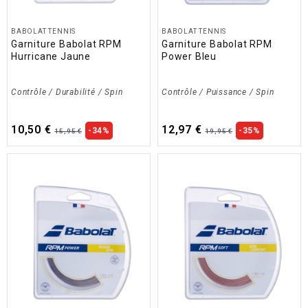
BABOLAT TENNIS
BABOLAT TENNIS
Garniture Babolat RPM
Garniture Babolat RPM
Hurricane Jaune
Power Bleu
Contrôle / Durabilité / Spin
Contrôle / Puissance / Spin
10,50 €
12,97 €
-34%
-35%
15,95 €
19,95 €