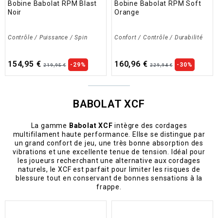
Bobine Babolat RPM Blast
Bobine Babolat RPM Soft
Noir
Orange
Contrôle / Puissance / Spin
Confort / Contrôle / Durabilité
154,95 €
160,96 €
-29%
-30%
219,95 €
229,94 €
BABOLAT XCF
La gamme
Babolat XCF
intègre des cordages
multifilament haute performance. Ellse se distingue par
un grand confort de jeu, une très bonne absorption des
vibrations et une excellente tenue de tension. Idéal pour
les joueurs recherchant une alternative aux cordages
naturels, le XCF est parfait pour limiter les risques de
blessure tout en conservant de bonnes sensations à la
frappe.