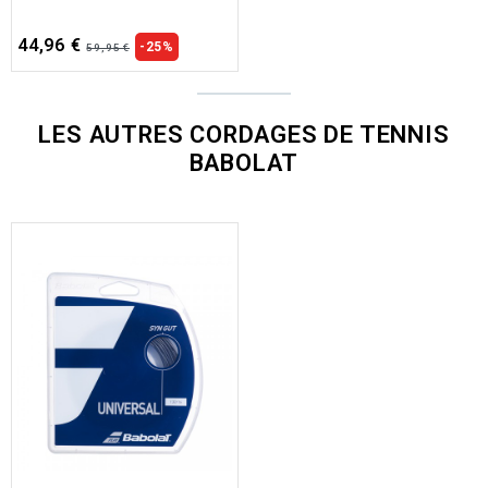
44,96 €
-25%
59,95 €
LES AUTRES CORDAGES DE TENNIS
BABOLAT