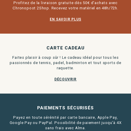
Profitez de la livraison gratuite dès 50€ d'achats avec
Chronopost 2Shop. Recevez votre matériel en 48h/72h.
EN SAVOIR PLUS
CARTE CADEAU
Faites plaisir à coup sûr ! Le cadeau idéal pour tous les
passionnés de tennis, padel, badminton et tout sports de
raquette.
DÉCOUVRIR
PAIEMENTS SÉCURISÉS
Payez en toute sérénité par carte bancaire, Apple Pay,
Google Pay ou PayPal. Possibilité de paiement jusqu'à 4X
sans frais avec Alma.