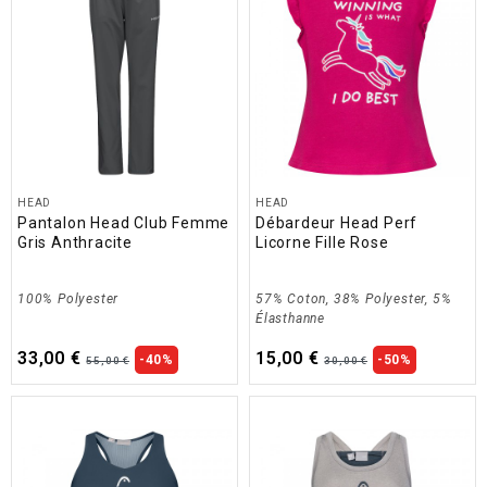
HEAD
HEAD
Pantalon Head Club Femme
Débardeur Head Perf
Gris Anthracite
Licorne Fille Rose
100% Polyester
57% Coton, 38% Polyester, 5%
Élasthanne
33,00 €
15,00 €
-40%
-50%
55,00 €
30,00 €