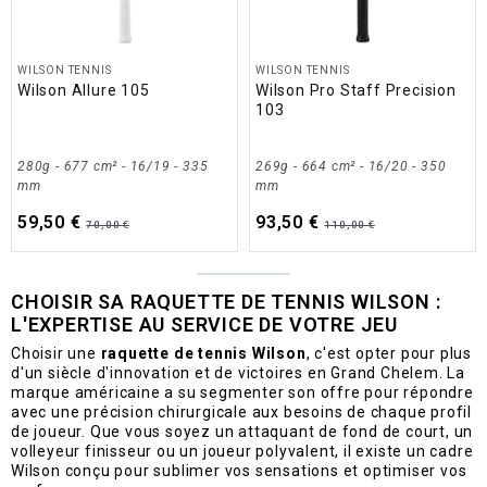
WILSON TENNIS
WILSON TENNIS
Wilson Allure 105
Wilson Pro Staff Precision
103
280g - 677 cm² - 16/19 - 335
269g - 664 cm² - 16/20 - 350
mm
mm
59,50 €
93,50 €
70,00 €
110,00 €
CHOISIR SA RAQUETTE DE TENNIS WILSON :
L'EXPERTISE AU SERVICE DE VOTRE JEU
Choisir une
raquette de tennis Wilson
, c'est opter pour plus
d'un siècle d'innovation et de victoires en Grand Chelem. La
marque américaine a su segmenter son offre pour répondre
avec une précision chirurgicale aux besoins de chaque profil
de joueur. Que vous soyez un attaquant de fond de court, un
volleyeur finisseur ou un joueur polyvalent, il existe un cadre
Wilson conçu pour sublimer vos sensations et optimiser vos