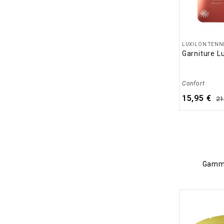
LUXILON TENN
Garniture L
Confort
15,95 €
21
Gamme