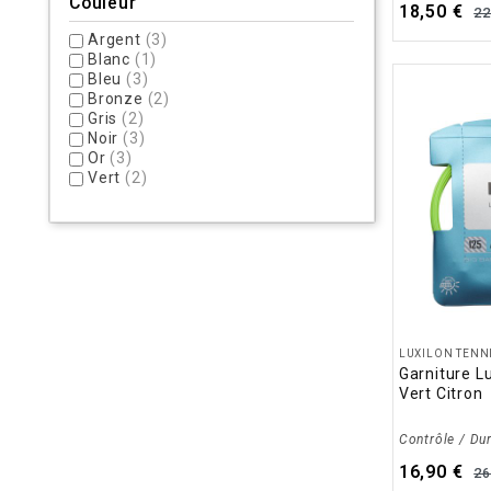
Couleur
18,50 €
22
Argent
(3)
Blanc
(1)
Bleu
(3)
Bronze
(2)
Gris
(2)
Noir
(3)
Or
(3)
Vert
(2)
LUXILON TENN
Garniture L
Vert Citron
Contrôle / Dur
16,90 €
26