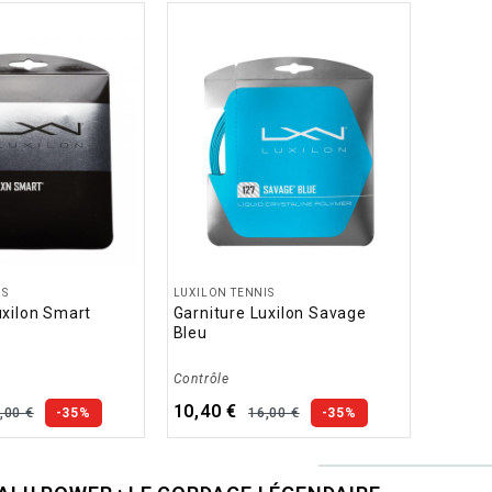
IS
LUXILON TENNIS
uxilon Smart
Garniture Luxilon Savage
Bleu
Contrôle
10,40 €
,00 €
16,00 €
-35%
-35%