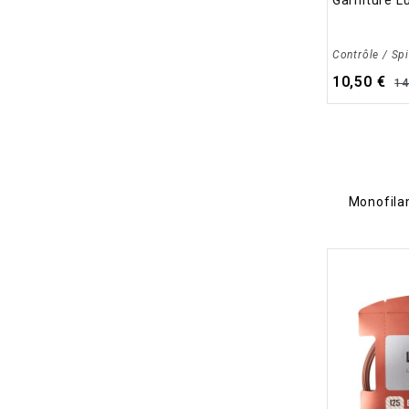
Garniture L
Contrôle / Sp
10,50 €
14
Monofila