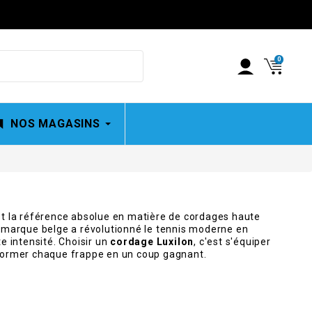
0
NOS MAGASINS
t la référence absolue en matière de cordages haute
 marque belge a révolutionné le tennis moderne en
e intensité. Choisir un
cordage Luxilon
, c'est s'équiper
sformer chaque frappe en un coup gagnant.