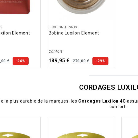
IS
LUXILON TENNIS
uxilon Element
Bobine Luxilon Element
Confort
189,95 €
,00 €
270,00 €
-24%
-29%
CORDAGES LUXIL
 la plus durable de la marques, les
Cordages Luxilon 4G
assur
confort.