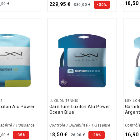
18,50
,00 €
229,95 €
330,00 €
-30%
IS
LUXILON TENNIS
LUXILON
uxilon Alu Power
Garniture Luxilon Alu Power
Garnit
Ocean Blue
Argen
abilité / Puissance
Contrôle / Durabilité / Puissance
Contrôle
18,50 €
16,90
,00 €
26,00 €
-35%
-28%