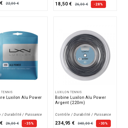
 €
22,00 €
18,50 €
26,00 €
-28%
 TENNIS
LUXILON TENNIS
ure Luxilon Alu Power
Bobine Luxilon Alu Power
t
Argent (220m)
 / Durabilité / Puissance
Contrôle / Durabilité / Puissance
 €
234,95 €
26,00 €
340,00 €
-35%
-30%