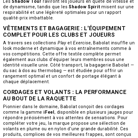
Les
Shadow Tour
raviront les joueurs en quête de vitesse et
de dynamisme, tandis que les
Shadow Spirit
misent sur une
respirabilité et une légèreté optimales pour un rapport
qualité-prix imbattable.
VÊTEMENTS ET BAGAGERIE : L'ÉQUIPEMENT
COMPLET POUR LES CLUBS ET JOUEURS
A travers ses collections
Play
et
Exercise
, Babolat insuffle un
look moderne et dynamique à vos entraînements comme à
vos compétitions. Cette offre textile complète permet
également aux clubs d'équiper leurs membres sous une
identité visuelle unie. Côté transport, la bagagerie Babolat —
du sac à dos au thermobag — est étudiée pour offrir un
rangement optimal et un confort de portage élégant à
chaque déplacement.
CORDAGES ET VOLANTS : LA PERFORMANCE
AU BOUT DE LA RAQUETTE
Pionnier dans le domaine, Babolat conçoit des cordages
comme la gamme
iFeel
, disponible en plusieurs jauges pour
répondre précisément à vos attentes de sensations. Pour
compléter votre jeu, la marque propose une sélection de
volants en plume ou en nylon d'une grande durabilité. Ces
produits, complices de vos meilleures frappes, sont conçus