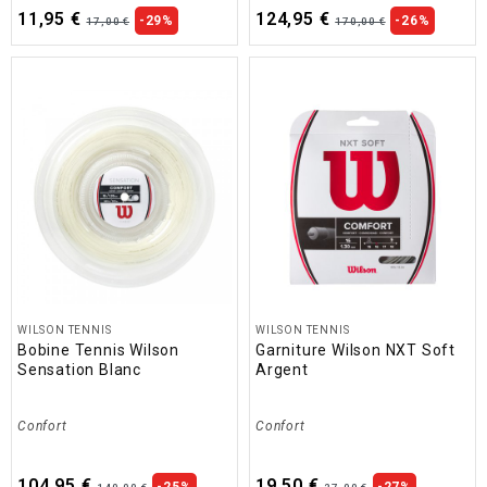
11,95 €
124,95 €
-29%
-26%
17,00 €
170,00 €
WILSON TENNIS
WILSON TENNIS
Bobine Tennis Wilson
Garniture Wilson NXT Soft
Sensation Blanc
Argent
Confort
Confort
104,95 €
19,50 €
-25%
-27%