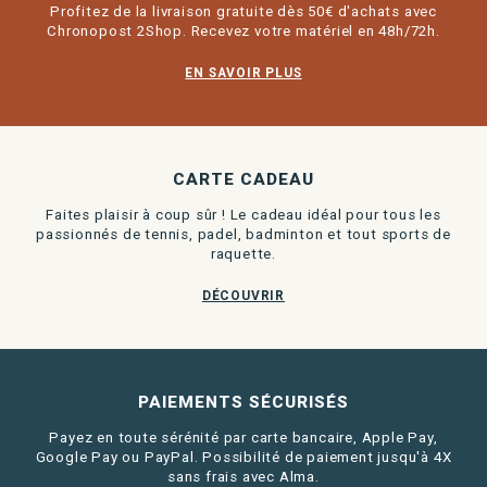
Profitez de la livraison gratuite dès 50€ d'achats avec
Chronopost 2Shop. Recevez votre matériel en 48h/72h.
EN SAVOIR PLUS
CARTE CADEAU
Faites plaisir à coup sûr ! Le cadeau idéal pour tous les
passionnés de tennis, padel, badminton et tout sports de
raquette.
DÉCOUVRIR
PAIEMENTS SÉCURISÉS
Payez en toute sérénité par carte bancaire, Apple Pay,
Google Pay ou PayPal. Possibilité de paiement jusqu'à 4X
sans frais avec Alma.