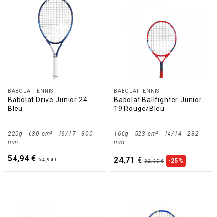
BABOLAT TENNIS
BABOLAT TENNIS
Babolat Drive Junior 24
Babolat Ballfighter Junior
Bleu
19 Rouge/Bleu
220g - 630 cm² - 16/17 - 300
160g - 523 cm² - 14/14 - 232
mm
mm
54,94 €
24,71 €
64,94 €
-25%
32,95 €