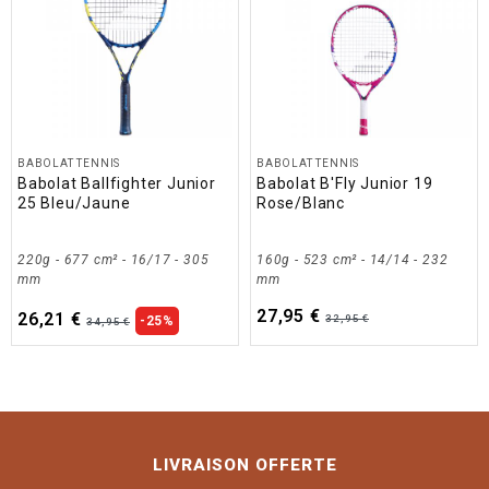
BABOLAT TENNIS
BABOLAT TENNIS
Babolat Ballfighter Junior
Babolat B'Fly Junior 19
25 Bleu/Jaune
Rose/Blanc
220g - 677 cm² - 16/17 - 305
160g - 523 cm² - 14/14 - 232
mm
mm
27,95 €
26,21 €
32,95 €
-25%
34,95 €
LIVRAISON OFFERTE