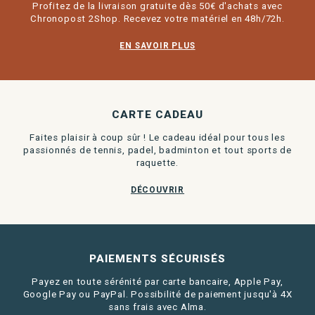
Profitez de la livraison gratuite dès 50€ d'achats avec
Chronopost 2Shop. Recevez votre matériel en 48h/72h.
EN SAVOIR PLUS
CARTE CADEAU
Faites plaisir à coup sûr ! Le cadeau idéal pour tous les
passionnés de tennis, padel, badminton et tout sports de
raquette.
DÉCOUVRIR
PAIEMENTS SÉCURISÉS
Payez en toute sérénité par carte bancaire, Apple Pay,
Google Pay ou PayPal. Possibilité de paiement jusqu'à 4X
sans frais avec Alma.