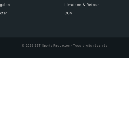
égales
Livraison & Retour
cter
CGV
© 2026 BST Sports Raquettes - Tous droits réservés