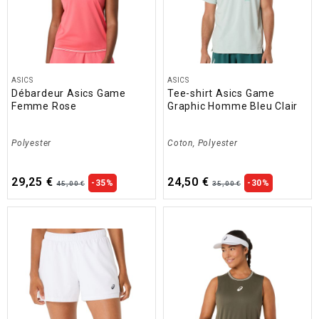
ASICS
ASICS
Débardeur Asics Game
Tee-shirt Asics Game
Femme Rose
Graphic Homme Bleu Clair
Polyester
Coton, Polyester
29,25 €
24,50 €
-35%
-30%
45,00 €
35,00 €