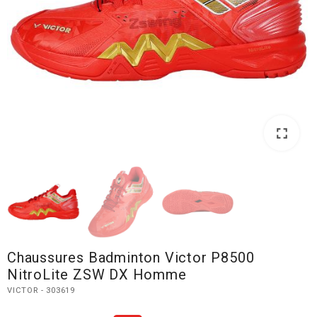
fullscreen
fullscreen
Chaussures Badminton Victor P8500
NitroLite ZSW DX Homme
VICTOR - 303619