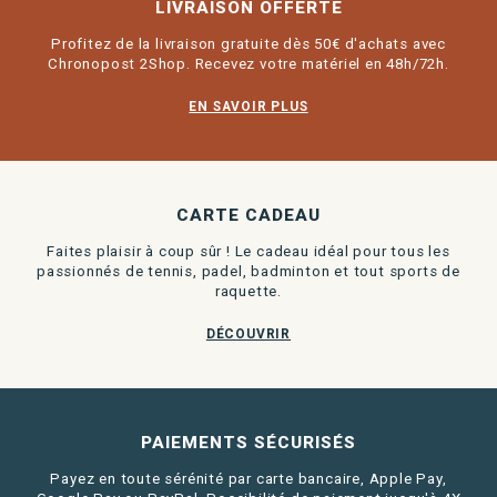
LIVRAISON OFFERTE
Profitez de la livraison gratuite dès 50€ d'achats avec
Chronopost 2Shop. Recevez votre matériel en 48h/72h.
EN SAVOIR PLUS
CARTE CADEAU
Faites plaisir à coup sûr ! Le cadeau idéal pour tous les
passionnés de tennis, padel, badminton et tout sports de
raquette.
DÉCOUVRIR
PAIEMENTS SÉCURISÉS
Payez en toute sérénité par carte bancaire, Apple Pay,