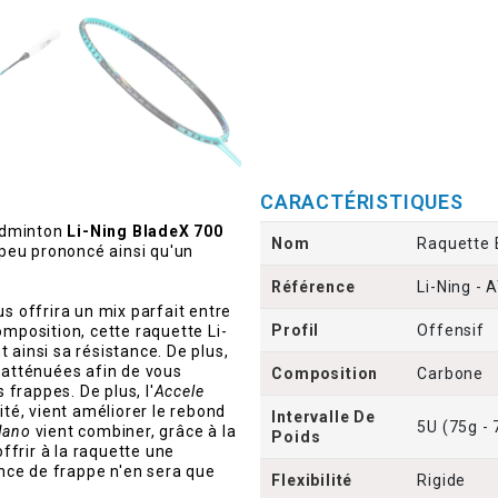
CARACTÉRISTIQUES
badminton
Li-Ning BladeX 700
Nom
Raquette 
e peu prononcé ainsi qu'un
Référence
Li-Ning -
s offrira un mix parfait entre
Profil
Offensif
mposition, cette raquette Li-
t ainsi sa résistance. De plus,
 atténuées afin de vous
Composition
Carbone
 frappes. De plus, l'
Accele
ité, vient améliorer le rebond
Intervalle De
5U (75g - 
Nano
vient combiner, grâce à la
Poids
ffrir à la raquette une
ssance de frappe n'en sera que
Flexibilité
Rigide