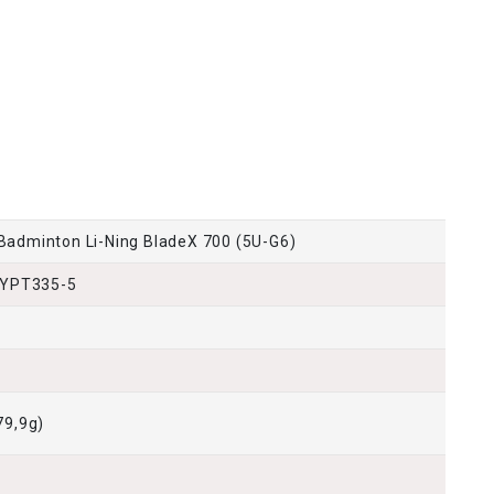
Badminton Li-Ning BladeX 700 (5U-G6)
 AYPT335-5
79,9g)