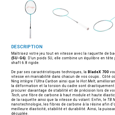
DESCRIPTION
Maîtrisez votre jeu tout en vitesse avec la raquette de 
(5U-G6)
. D'un poids 5U, elle combine un équilibre en têt
shaft 6.8 rigide.
De par ses caractéristiques techniques, la
BladeX 700
vou
vitesse en maniabilité dans chacun de vos coups.. Côté co
Ning intègre l'
Ultra Carbon
ainsi que le
Hot Melt
, amélioran
la déformation et la torsion du cadre sont drastiquement
procurer davantage de stabilité et de précision lors de vos
Tech
, une fibre de carbone à haut module et haute élastic
de la raquette ainsi que la vitesse du volant. Enfin, le
TB 
nanotechnologie, les fibres de carbone à la résine afin d'o
meilleure élasticité, stabilité et durabilité. Ainsi, la pui
décuplée.