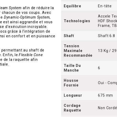
Equilibre
En-tête
Beam
System
afin de réduire la
ur chacun de vos coups. Avec
Accele Te
 le
Dynamic-Optimum System
,
Technologies
HDF Shock
 est ainsi aggrandie et vous
Frame, TB
se d'exécution incroyable.
hocs grâce à l'intégration de
Shaft
Shaft 6.8
nsi en confort et en puissance
Tension
, permettant au shaft de
Maximale
13 Kg / 29
. Enfin, le
Flexible Cone
Recommandée
e de la raquette afin
tiale.
Taille Du
6
Manche
Housse
Oui - Com
Fournie
Longueur
675 mm
Cordage
Non Cord
Raquette