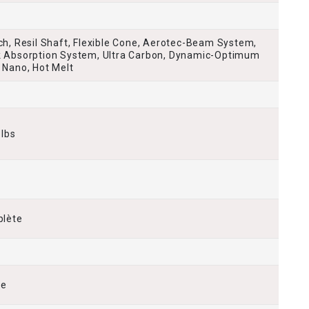
ch, Resil Shaft, Flexible Cone, Aerotec-Beam System,
 Absorption System, Ultra Carbon, Dynamic-Optimum
 Nano, Hot Melt
 lbs
plète
ée