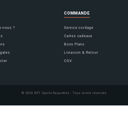
S
COMMANDE
-nous ?
Service cordage
es
Cartes cadeaux
ins
Bons Plans
égales
Livraison & Retour
cter
CGV
© 2026 BST Sports Raquettes - Tous droits réservés