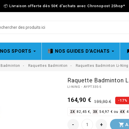
📦 Livraison offerte dès 50€ d'achats avec Chronopost 2Shop
*
 NOS SPORTS
NOS GUIDES D'ACHATS
Badminton
Raquettes Badminton
Raquettes Badminton Li-Ning
fullscreen
fullscreen
fullscreen
fullscreen
fullscreen
fullscreen
fullscreen
Raquette Badminton L
LI-NING - AYPT335-5
164,90 €
-17%
199,90 €
2X
82,45 €,
3X
54,97 € ou
4X
4
-
+

A