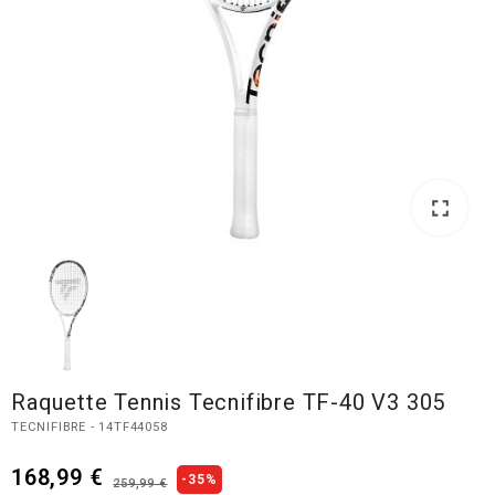
fullscreen
Raquette Tennis Tecnifibre TF-40 V3 305
TECNIFIBRE - 14TF44058
168,99 €
-35%
259,99 €