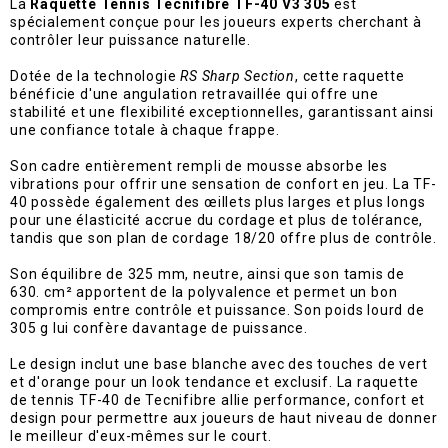
La
Raquette Tennis Tecnifibre TF-40 V3 305
est
spécialement conçue pour les joueurs experts cherchant à
contrôler leur puissance naturelle.
Dotée de la technologie
RS Sharp Section
, cette raquette
bénéficie d'une angulation retravaillée qui offre une
stabilité et une flexibilité exceptionnelles, garantissant ainsi
une confiance totale à chaque frappe.
Son cadre entièrement rempli de mousse absorbe les
vibrations pour offrir une sensation de confort en jeu. La TF-
40 possède également des œillets plus larges et plus longs
pour une élasticité accrue du cordage et plus de tolérance,
tandis que son plan de cordage 18/20 offre plus de contrôle.
Son équilibre de 325 mm, neutre, ainsi que son tamis de
630. cm² apportent de la polyvalence et permet un bon
compromis entre contrôle et puissance. Son poids lourd de
305 g lui confère davantage de puissance.
Le design inclut une base blanche avec des touches de vert
et d'orange pour un look tendance et exclusif. La raquette
de tennis TF-40 de Tecnifibre allie performance, confort et
design pour permettre aux joueurs de haut niveau de donner
le meilleur d'eux-mêmes sur le court.