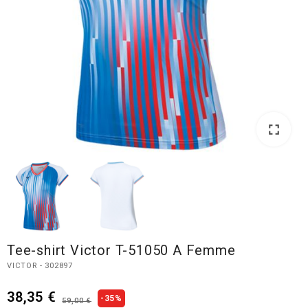
fullscreen
fullscreen
Tee-shirt Victor T-51050 A Femme
VICTOR - 302897
38,35 €
-35%
59,00 €