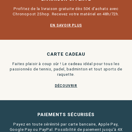
Profitez de la livraison gratuite dès 50€ d'achats avec
Chronopost 2Shop. Recevez votre matériel en 48h/72h.
EN SAVOIR PLUS
CARTE CADEAU
Faites plaisir à coup sûr ! Le cadeau idéal pour tous les
passionnés de tennis, padel, badminton et tout sports de
raquette.
DÉCOUVRIR
PAIEMENTS SÉCURISÉS
Payez en toute sérénité par carte bancaire, Apple Pay,
Google Pay ou PayPal. Possibilité de paiement jusqu'à 4X