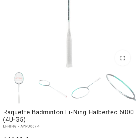
fullscreen
fullscreen
Raquette Badminton Li-Ning Halbertec 6000
(4U-G5)
LI-NING - AYPU007-4