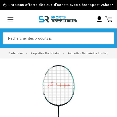
📦 Livraison offerte dès 50€ d'achats avec Chronopost 2Shop
*
Badminton
Raquettes Badminton
Raquettes Badminton Li-Ning
fullscreen
fullscreen
fullscreen
fullscreen
fullscreen
fullscreen