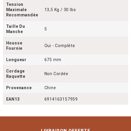
Tension
Maximale
13,5 Kg / 30 lbs
Recommandée
Taille Du
5
Manche
Housse
Oui - Complète
Fournie
Longueur
675 mm
Cordage
Non Cordée
Raquette
Provenance
Chine
EAN13
6914163157959
LIVRAISON OFFERTE