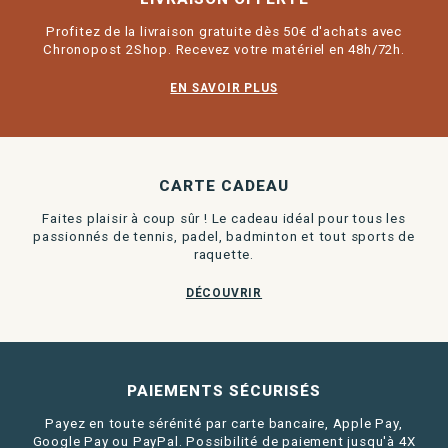
Profitez de la livraison gratuite dès 50€ d'achats avec
Chronopost 2Shop. Recevez votre matériel en 48h/72h.
EN SAVOIR PLUS
CARTE CADEAU
Faites plaisir à coup sûr ! Le cadeau idéal pour tous les
passionnés de tennis, padel, badminton et tout sports de
raquette.
DÉCOUVRIR
PAIEMENTS SÉCURISÉS
Payez en toute sérénité par carte bancaire, Apple Pay,
Google Pay ou PayPal. Possibilité de paiement jusqu'à 4X